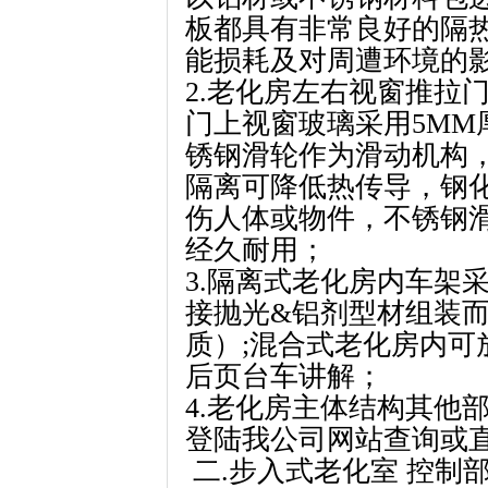
板都具有非常良好的隔
能损耗及对周遭环境的
2.老化房左右视窗推拉
门上视窗玻璃采用5MM
锈钢滑轮作为滑动机构
隔离可降低热传导，钢
伤人体或物件，不锈钢滑
经久耐用；
3.隔离式老化房内车架
接抛光&铝剂型材组装
质）;混合式老化房内可
后页台车讲解；
4.老化房主体结构其他
登陆我公司网站查询或
二.步入式老化室 控制