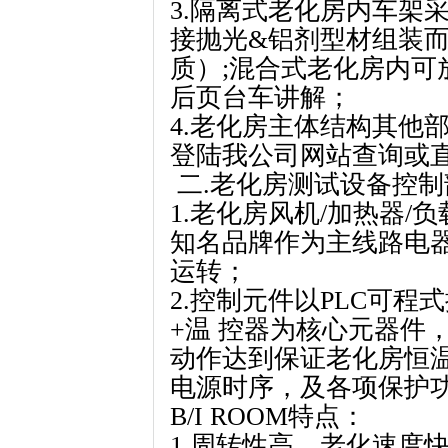
3.隔离式老化房内车架
接抛光&铝剂型材组装
质）;混合式老化房内可
后页台车讲解；
4.老化房主体结构其他
登陆我公司网站查询或
二.老化房测试设备控
1.老化房风机/加热器/
知名品牌作为主线路电
运转；
2.控制元件以PLC可程
+温 控器为核心元器件
动作达到保证老化房恒温
电源时序，及各项保护
B/I ROOM特点：
1 周转性高，老化速度